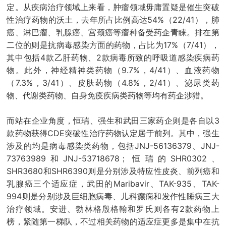
定。从疾病治疗领域上来看，肿瘤领域毋庸置疑是催生突破
性治疗药物的沃土，去年所占比例高达54%（22/41），肺
癌、淋巴瘤、乳腺癌、宫颈癌等瘤种备受药企青睐。排在第
二位的则是抗病毒感染方面的药物，占比为17%（7/41），
其中包括4款乙肝药物、2款病毒所致的呼吸道感染疾病药
物。此外，神经精神类药物（9.7%，4/41）、血液药物
（7.3%，3/41）、皮肤药物（4.8%，2/41）、泌尿类药
物、代谢类药物、自身免疫疾病类药物等均有药企涉猎。
而站在企业角度，恒瑞、强生和武田三家药企则是各自以3
款药物获得CDE突破性治疗药物认定居于前列。其中，强生
涉及的均是病毒感染类药物，包括JNJ-56136379、JNJ-
73763989和JNJ-53718678；恒瑞的SHR0302、
SHR3680和SHR6390则是分别涉及特应性皮炎、前列癌和
乳腺癌三个适应症，武田的Maribavir、TAK-935、TAK-
994则是分别涉及巨细胞病毒、儿科癫痫和发作性睡病三大
治疗领域。安进、勃林格殷格翰和罗氏则各有2款药物上
榜，紧随第一梯队，不过相关药物的适应症更多是集中在抗