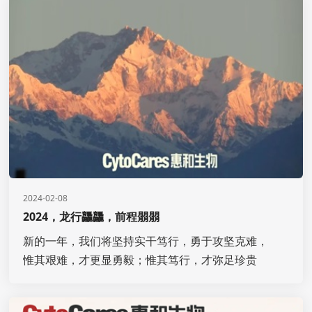
2024-02-08
2024，龙行龘龘，前程朤朤
新的一年，我们将坚持实干笃行，勇于攻坚克难，
惟其艰难，才更显勇毅；惟其笃行，才弥足珍贵