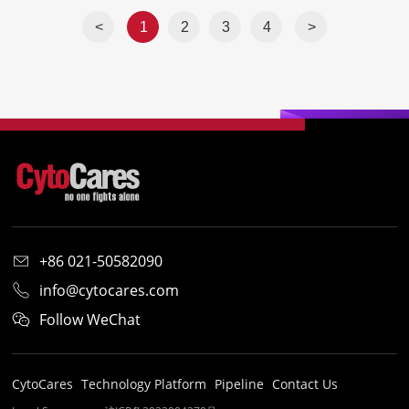
患者。
<
1
2
3
4
>
+86 021-50582090
info@cytocares.com
Follow WeChat
CytoCares
Technology Platform
Pipeline
Contact Us